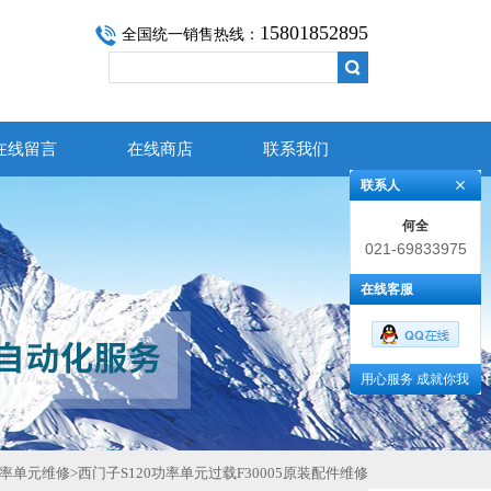
15801852895
全国统一销售热线：
在线留言
在线商店
联系我们
联系人
何全
021-69833975
在线客服
用心服务 成就你我
率单元维修
>
西门子S120功率单元过载F30005原装配件维修