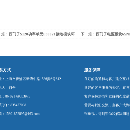
一篇：
西门子S120功率单元F30021接地模块坏
下一篇：
西门子电源模块6SN
修
查
系方式
服务保障
址：上海市青浦区新府中路1536弄6号612
良好的沟通和与客户建立互相
系人：何全
良好的客户服务的关键。在与
：86-021-69833975
客户保持热情和友好的态度是
QQ：835477098
需要与我们交流，当客户找到
：15801852895@163.com
到重视，得到帮助和解决问题