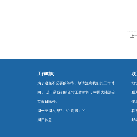
上
维
工作时间
联
为了避免不必要的等待，敬请注意我们的工作时
地
间 。以下是我们的正常工作时间，中国大陆法定
联
节假日除外。
传真
周一至周六 早7：30-晚19：00
联系
周日休息
邮箱