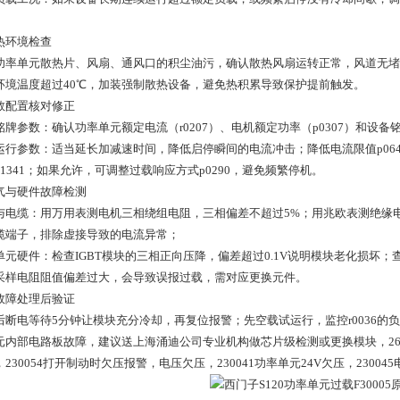
散热环境检查
功率单元散热片、风扇、通风口的积尘油污，确认散热风扇运转正常，风道无堵
环境温度超过40℃，加装强制散热设备，避免热积累导致保护提前触发。
参数配置核对修正
铭牌参数：确认功率单元额定电流（r0207）、电机额定功率（p0307）和设
运行参数：适当延长加减速时间，降低启停瞬间的电流冲击；降低电流限值p064
p1341；如果允许，可调整过载响应方式p0290，避免频繁停机。
电气与硬件故障检测
与电缆：用万用表测电机三相绕组电阻，三相偏差不超过5%；用兆欧表测绝缘电
缆端子，排除虚接导致的电流异常；
单元硬件：检查IGBT模块的三相正向压降，偏差超过0.1V说明模块老化损坏
采样电阻阻值偏差过大，会导致误报过载，需对应更换元件。
故障处理后验证
后断电等待5分钟让模块充分冷却，再复位报警；先空载试运行，监控r0036的
元内部电路板故障，建议送上海涌迪公司专业机构做芯片级检测或更换模块，2610
230054打开制动时欠压报警，电压欠压，230041功率单元24V欠压，23004