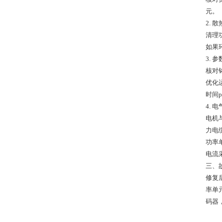
元。
2. 
清理
如果
3. 
核对
优化
时间
4. 
电机
力电
功率
电流
三、
修复
率单
码器，