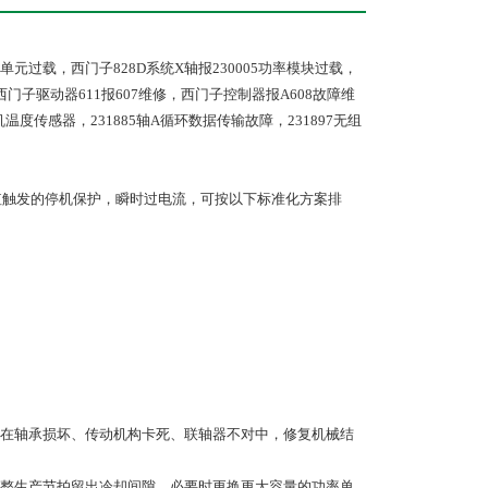
率单元过载，西门子828D系统X轴报230005功率模块过载，
西门子驱动器611报607维修，西门子控制器报A608故障维
机温度传感器，231885轴A循环数据传输故障，231897无组
在轴承损坏、传动机构卡死、联轴器不对中，修复机械结
整生产节拍留出冷却间隙，必要时更换更大容量的功率单