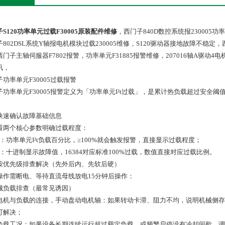
S120功率单元过载F30005原装配件维修
，西门子840D数控系统报230005功
802DSL系统Y轴报电机模块过载230005维修，S120驱动器接地故障不稳定，
门子主轴伺服器F7802报警，功率单元F31885报警维修，207016轴A驱动4电
讯，
功率单元F30005过载报警
F30005报警定义为「功率单元I²t过载」‌，是累计热负载超过安全阈值触发的停机保护，瞬时过电流，可按以下标准化方案排
快速确认故障基础信息
看两个核心参数明确过载程度：
36：功率单元I²t负载百分比，≥100%就会触发报警，直接显示过载程度；
949：十进制显示故障值，16384对应标准100%过载，数值直接对应过载比例。
按优先级排查解决（先外后内、先软后硬）
操作需断电、等待直流母线放电15分钟后操作：
 机械负载排查（最常见诱因）
电机与负载的连接，手动盘动电机轴：如果转动卡滞、阻力不均，说明机械侧存
可解决；
负载工况：如果设备长期连续运行超过额定负载，或频繁启停没有冷却间歇，调