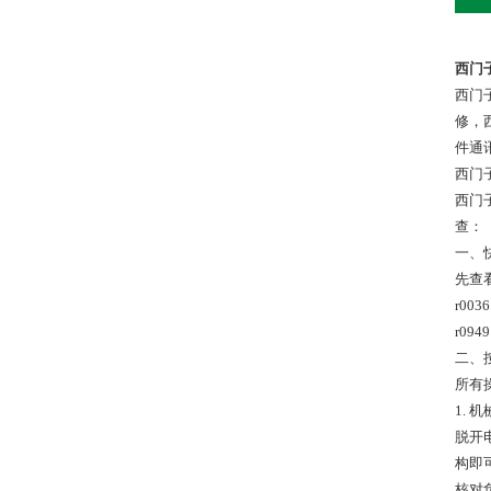
西门子
西门子
修，西
件通
西门子
西门子功率单元
查：
一、
先查
r00
r0
二、
所有
1.
脱开
构即
核对