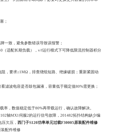
塞；
备铭牌一致，避免参数错误导致误报警；
0（适配长期负载），v/f运行模式下可降低限流控制器积分
阻，要求≥1MΩ，排查绕组短路、绝缘破损；重新紧固动
；查看滤波电容是否鼓包漏液，容量低于额定值80%需更换；
负载率，数值稳定低于80%再带载运行，确认故障解决。
2轴MX1伺服2的运行信号故障，201482拓扑结构缺少编
5电压欠压，
西门子S120功率单元过载F30005原装配件维修