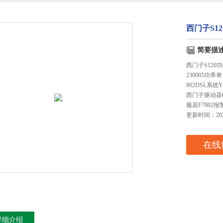
西门子S1
简要描
西门子S120
230005功
802DSL系
西门子驱动器6
服器F7802
更新时间：2026
在线
详细介绍