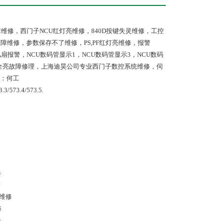
故障维修，西门子NCU红灯亮维修，840D按键失灵维修，工控
障维修，参数保存不了维修，PS,PF红灯亮维修，报警
K风扇报警，NCU数码管显示1，NCU数码管显示3，NCU数码
示灯全亮故障修理，上海迪昊公司专业西门子数控系统维修，伺
：何工
3/573.4/573.5.
修
售
4维修
修
修