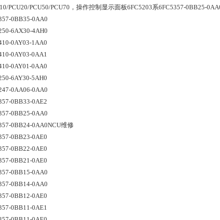
10/PCU20/PCU50/PCU70，操作控制显示面板6FC5203系6FC5357-0BB25-0AA
357-0BB35-0AA0
250-6AX30-4AH0
410-0AY03-1AA0
410-0AY03-0AA1
410-0AY01-0AA0
250-6AY30-5AH0
247-0AA06-0AA0
357-0BB33-0AE2
357-0BB25-0AA0
357-0BB24-0AA0NCU维修
357-0BB23-0AE0
357-0BB22-0AE0
357-0BB21-0AE0
357-0BB15-0AA0
357-0BB14-0AA0
357-0BB12-0AE0
357-0BB11-0AE1
357-0BB11-0AE0