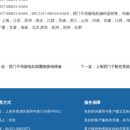
357-0BB31-0AE0
5357-0BB21-0AE0，6FC5357-0BA10-0AE0，西门子伺服电机编码
，上海，江苏，苏州，南京，江阴，无锡，浙江，山东，河南，安徽，江西，湖
宁夏，甘肃，海南，北京,西安，杭州，郑州，合肥
一篇：
西门子伺服电机线圈烧接地维修
下一篇：
上海西门子数控系统
系方式
服务保障
址：上海市青浦区新府中路1536弄6号612
良好的沟通和与客户建立互相
系人：何全
良好的客户服务的关键。在与
：86-021-69833975
客户保持热情和友好的态度是