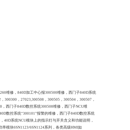
400260维修，840D加工中心报300500维修，西门子840D系统
0300，27023,300508，300505，300504，300507，
50，2040，西门子840D数控系统300508维修，西门子NCU维
40D数控系统“300101”报警的维修，西门子840D数控系统
30维修，40D系统NCU模块上的指示灯与开关含义和功能说明，
率模块6SN1123/6SN1124系列，各类高级HMI如