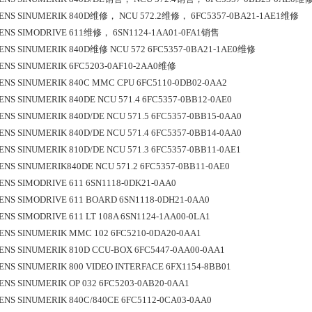
ENS SINUMERIK 840D维修， NCU 572.2维修， 6FC5357-0BA21-1AE1维修
ENS SIMODRIVE 611维修， 6SN1124-1AA01-0FA1销售
ENS SINUMERIK 840D维修 NCU 572 6FC5357-0BA21-1AE0维修
ENS SINUMERIK 6FC5203-0AF10-2AA0维修
ENS SINUMERIK 840C MMC CPU 6FC5110-0DB02-0AA2
ENS SINUMERIK 840DE NCU 571.4 6FC5357-0BB12-0AE0
ENS SINUMERIK 840D/DE NCU 571.5 6FC5357-0BB15-0AA0
ENS SINUMERIK 840D/DE NCU 571.4 6FC5357-0BB14-0AA0
ENS SINUMERIK 810D/DE NCU 571.3 6FC5357-0BB11-0AE1
ENS SINUMERIK840DE NCU 571.2 6FC5357-0BB11-0AE0
ENS SIMODRIVE 611 6SN1118-0DK21-0AA0
ENS SIMODRIVE 611 BOARD 6SN1118-0DH21-0AA0
ENS SIMODRIVE 611 LT 108A 6SN1124-1AA00-0LA1
ENS SINUMERIK MMC 102 6FC5210-0DA20-0AA1
ENS SINUMERIK 810D CCU-BOX 6FC5447-0AA00-0AA1
ENS SINUMERIK 800 VIDEO INTERFACE 6FX1154-8BB01
ENS SINUMERIK OP 032 6FC5203-0AB20-0AA1
ENS SINUMERIK 840C/840CE 6FC5112-0CA03-0AA0