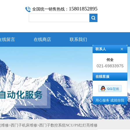
15801852895
全国统一销售热线：
在线留言
在线商店
联系我们
联系人
何全
021-69833975
在线客服
用心服务 成就你我
统维修
>
西门子机床维修
>
西门子数控系统NCU/PS红灯亮维修