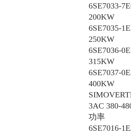
6SE7033-7
200KW
6SE7035-1
250KW
6SE7036-0
315KW
6SE7037-0
400KW
SIMOVERT
3AC 380
功率
6SE7016-1