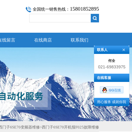
15801852895
全国统一销售热线：
在线留言
在线商店
联系我们
联系人
何全
021-69833975
在线客服
用心服务 成就你我
西门子6SE70变频器维修
>
西门子6SE70开机报F025故障维修