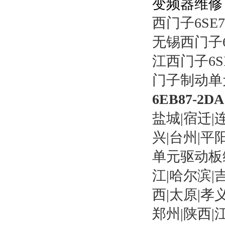
变频器维修
西门子6SE
无锡西门子6
江西门子6S
门子制动单元
6EB87-2
盐城|宿迁|
兴|台州|平
单元驱动板维
江|哈尔滨|
西|太原|孝
郑州
|陕西|