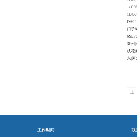
（C98
1BG0
DA04
门子
6SE
秦州|
枝花|
东
|河
上
工作时间
联