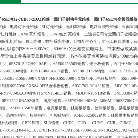
6SE7032-7EB87-2DA1维修
，
西门子制动单元维修
，
西门子6SE70变频器维修
维修，电源灯不亮维修，红灯亮维修，无刹车维修，电路板烧毁维修，里面冒烟
MP红灯维修，AMP亮灯维修，LOAD红灯亮维修，上迪昊公司专业西门子变频
伺服电机维修，PLC维修，数控系统维修。公司配件齐全，专业工程师维修，
器可以接到
380V~~690VAC
，
60/60Hz
的三相交流电网上。书本型做成紧凑
G
型导轨上并将装置底板用螺钉固定。书本型装置也可装如深度≥
400mm
的
-L1,
 6ES7612-2QH00-0AB4
，A5E00453505销售，光纤板销售，
西门子MM440
702-0CA00销售、6RY1700-0AA17销售、A5E00121526销售，A5E00173192,A
0595595-3,6SE7090-0XX84-0FB0,6SE7090-0XX84-0FJ0光纤板销售，6SE709
1销售6SE7090-0XX84-0FF5通讯板销售、6RY1702-0CA32销售、 6RY1702-0B
RY1700-0AA04销售TT570N16-KOF销售、MDD44-16N1B销售、3NE3338-8销售
6RY1702-0BA02销售、迪昊*销售：6SE70MM440MM430MM4206SE70MC6R
售、A5E00135620销售，电源板销售、触发板销售、控制板销售、励磁板销售、通
售、晶闸管销售、模块销售、可控硅销售、A5E00825002销售，触摸屏主
讯线销售、CBP2销售、SLB销售、CUD2、CUD1、CUVC、CUR、CUMC
SE7031-8EF84-1JC1,6SE7031-7HG84-1JA1,6SE7038-6GL84-1BG2,6SE7027-2E
,6SE7033-2EG84-1JF1,6SE7033-2EG84-1JF06SY7010-6AA02
销售，西门子整流单元温