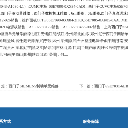
043-A1680-L1）,CUMC主板  6SE7090-0XX84-0AD1 , 西门子CUVC主板6SE7090-
,
西门子驱动器维修，西门子数控机床维修，
6sn
维修，
6fc
维修,
西门子直流调速
12-026
销售，操作面板
OP1S/6SE7090-0XX84-2FK0,6SE7085-0AK85-0AA0,MBI
802D
电源板销售，
A5E02783179
销售，
A5E02783465-002
销售，
上海
西门子6SE
70整流单元维修|南京|浙江|无锡|江阴|镇江|徐州|湖北|山东|郑州|辽宁西门子回馈单
邳州|盐城|宿迁|连云港|绍兴|宁波|温州|湖州|嘉兴|台州整流电源维修|平阳|苍南|
广西|贵州|湖北|辽宁|黑龙江|哈尔滨|吉林|辽源|甘肃|兰州|内蒙古|呼和浩特|宁夏|湖
北|河南|平顶山|郑州|陕西|江西|温州|：何工
一篇：
西门子SIEMENS制动单元维修
下一篇：
西门子6SE7031-6E
修
系方式
服务保障