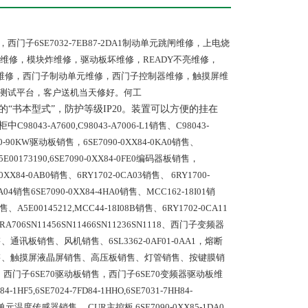
，西门子6SE7032-7EB87-2DA1制动单元跳闸维修，上电烧
维修，模块炸维修，驱动板坏维修，READY不亮维修，
器维修，西门子制动单元维修，西门子控制器维修，触摸屏维
有测试平台，客户送机当天修好。何工
的“书本型式”，防护等级
IP20
。装置可以方便的挂在
柜中
C98043-A7600,C98043-A7006-L1
销售、
C98043-
-90KW驱动板销售，6SE7090-0XX84-0KA0销售、
5E00173190,6SE7090-0XX84-0FE0编码器板销售，
0-0XX84-0AB0销售、6RY1702-0CA03销售、 6RY1700-
A04销售6SE7090-0XX84-4HA0销售、MCC162-18I01销
、A5E00145212,MCC44-18I08B销售、6RY1702-0CA11
A706SN11456SN11466SN11236SN1118、西门子变频器
讯板销售、风机销售、6SL3362-0AF01-0AA1，熔断
板销售、触摸屏液晶屏销售、高压板销售、灯管销售、按键膜销
、　西门子6SE70驱动板销售，西门子6SE70变频器驱动板维
D84-1HF5,6SE7024-7FD84-1HHO,6SE7031-7HH84-
度传感器销售，,CUR主控板 6SE7090-0XX85-1DA0 