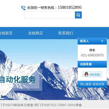
15801852895
全国统一销售热线：
在线留言
在线商店
联系我们
联系人
何全
021-69833975
在线客服
用心服务 成就你我
门子6SE70制动单元维修
>
西门子6SE7032-7EB87-2DA1维修