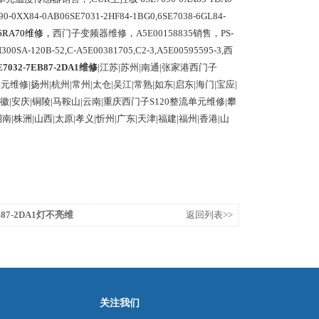
0XX84-0AB06SE7031-2HF84-1BG0,6SE7038-6GL84-
6RA70
维修，
西门子变频器维修，
A5E00158835
销售，
PS-
300SA-120B-52,C-A5E00381705,C2-3,A5E00595595-3,
西
7032-7EB87-2DA1维修
|江苏|苏州|南通|张家港西门子
元维修|扬州|杭州|常州|太仓|吴江|常熟|如东|启东|海门|宝应|
安徽
|安庆|铜陵|马鞍山|云南|重庆西门子S120整流单元维修|攀
南|株洲|山西|太原|孝义|忻州|广东|天津|福建|福州|香港|山
B87-2DA1灯不亮维
返回列表>>
关注我们