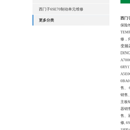
西门子6SE70制动单元维修
西门子
更多分类
保险
TE
修，
变频
DIN
A7006
6RY1
A5E0
0BA0
售、 6
销售、
主板销
器销
售、通
修,
 6
1HJ0