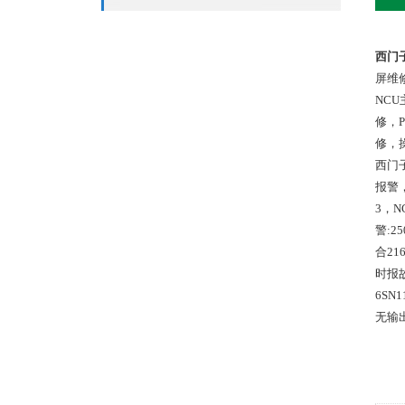
西门
屏维
NC
修，
修，
西门子
报警，
3，
警:2
合21
时报故
6SN
无输出