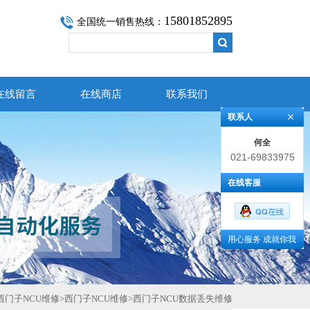
15801852895
全国统一销售热线：
在线留言
在线商店
联系我们
联系人
何全
021-69833975
在线客服
用心服务 成就你我
西门子NCU维修
>
西门子NCU维修
>
西门子NCU数据丢失维修