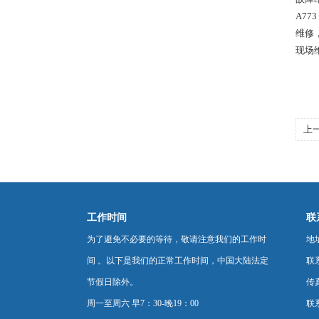
A7
维修
现场
上
修
工作时间
联
为了避免不必要的等待，敬请注意我们的工作时
地
间 。以下是我们的正常工作时间，中国大陆法定
联
节假日除外。
传真
周一至周六 早7：30-晚19：00
联系