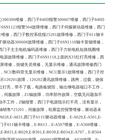
0300维修，西门子840D报警300607维修，西门子840D
西门子6SN1123报警504故障维修，西门子伺服驱动器维修，西门
修，西门子数控系统报25201故障维修，西门子611轴卡
门子驱动器300608故障维修，西门子6SN1118轴卡冒烟维修，
，西门子主主电机编码器维修，西门子力矩电机短路线圈维
动报电源故障维修，西门子6SN1118上面的X35红灯亮维修，西
，白屏维修，按键失灵维修，无显示维修，通讯故障维修西门
修，NCU数码管无显示维修，NCU显示1故障维修，西门子控
120201故障，120202通讯故障维修，跳闸，过载，烧保
亮，红灯亮，带不了载，电路板烧毁，输出继电器端口不工作，
，伺服故障，Z1轴故障，功率部件故障，空载无问题加不
动不工作，Z轴报警，西门子电源指示灯不亮，没有显示，
销售*25201，伺服故障，轮廓监控报警维修，驱动器未
-A028,E-A831,西门子611U驱动器维修，E-A029,E-A501,E-
，西门子611轴卡维修，E-R613，E-A507维修，E-A508维修，
E-R831,E-B029,E-B501,E-B039,E-B034,E-A797，E-B504
器报300006故障，000003报警维修，A029故障，E-