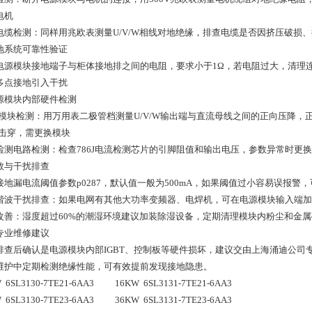
电机
动力电缆检测‌：同样用兆欧表测量U/V/W相线对地绝缘，排查电缆是否因挤压
接地系统可靠性验证
接地端子与柜体接地排之间的电阻，要求小于‌1Ω‌，若电阻过大，清理连接端子的锈蚀后重新紧固，确保整个控制系统单点接地，
多点接地引入干扰
电源模块内部硬件检测
与直流母线之间的正向压降，正常为0.5-0.7V且三相数值一致，如果出现短路/开路，说明
BT击穿，需更换模块
电流检测电路检测‌：检查786J电流检测芯片的引脚阻值和输出电压，参数异
参数与干扰排查
接地漏电流阈值参数p0287，默认值一般为500mA，如果阈值过小容易误报警
谐波干扰排查：如果电网有其他大功率变频器、电焊机，可在电源模块输入端加
改善：湿度超过60%的潮湿环境建议加装除湿设备，定期清理模块内粉尘和金
专业维修建议
排查后确认是电源模块内部IGBT、控制板等硬件损坏，建议交由上海涌迪公司
维护中定期检测绝缘性能，可有效提前发现接地隐患。
 6SL3130-7TE21-6AA3          16KW  6SL3131-7TE21-6AA3
 6SL3130-7TE23-6AA3          36KW  6SL3131-7TE23-6AA3