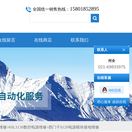
15801852895
全国统一销售热线：
在线留言
在线商店
联系我们
联系人
何全
021-69833975
在线客服
用心服务 成就你我
维修
>
6SL3130数控电源维修
>
西门子S120电源模块接地维修