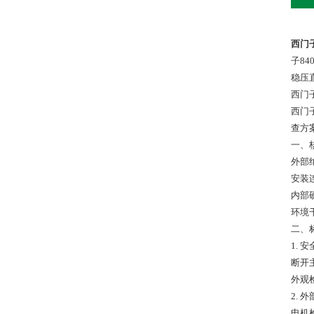
西门
子8
稳压
西门
西门
一、
二、
1. 
外观
2.
电机检测‌：断开电源模块与电机的连接，用500V兆欧表测量电机绕组对地绝缘电阻，要求≥‌