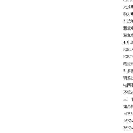
更换
3. 
测量电源模块
避免
4. 
IGBT模块检测‌：用万用表二极管档测量U/V/W输出端
IG
5. 
调整
电网
环境
三、
如果
日常
16KW 
36KW 