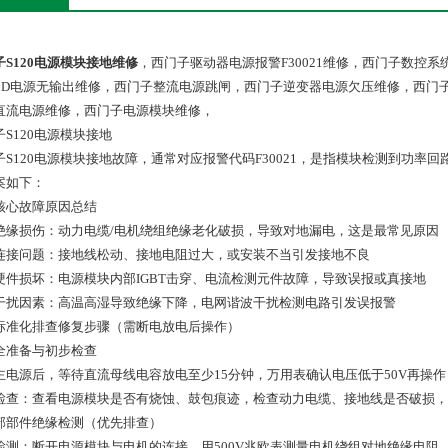
子S120电源模块接地维修
，西门子驱动器电源报警F30021维修，西门子数控系统
40D电源无输出维修，西门子整流电源跳闸，西门子逆变器电源欠压维修，西门
直流电源维修，西门子电源模块维修，
子S120电源模块接地
子S120电源模块接地故障，通常对应报警代码F30021，是指模块检测到功
核心故障原因总结
外部绝缘损伤‌：动力电缆/电机绕组绝缘老化破损，导致对地漏电，这是最常见原因
安装连接问题‌：接地线松动、接地电阻过大，或安装不当引发接地不良
内部硬件损坏‌：电源模块内部IGBT击穿、电流检测元件故障，导致误报或真接地
环境干扰因素‌：高温高湿导致绝缘下降，电网谐波干扰检测电路引发误报警
标准化排查修复步骤（需断电放电后操作）
安全准备与初步检查
断开主电源后，等待直流母线电容放电‌至少15分钟‌，万用表确认电
检查：查看电源模块是否有烧蚀、鼓包痕迹，检查动力电缆、接地线是否破损，
 外部部件绝缘检测（优先排查）
1MΩ‌，阻值低于0.5MΩ说明电机绝缘失效，需维修