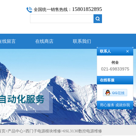
15801852895
全国统一销售热线：
在线留言
在线商店
联系我们
联系人
何全
021-69833975
在线客服
用心服务 成就你我
首页
>
产品中心
>
西门子电源模块维修
>
6SL3130数控电源维修