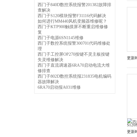
西门子840D数控系统报警201382故障排
查解决
西门子S120模块报警F31116代码解决
如何进行MM440风机变频器维修呢？
西门子KTP900触摸屏不断重启维修修
复
西门子电源6SN1145维修
西门子数控系统报警300701代码维修处
理
西门子工控屏OP270按键不灵主板按键
更新时
失灵维修解决
西门子直流调速器6RA70启动电流大维
修排查
西门子802D数控系统报231835电机编码
器故障解决
6RA70启动报A031维修
S12
更新时