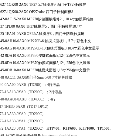
627-1Q
K
00-2AX0 TP27-5.7
触摸屏9 西门子TP27触摸屏
627-1Q
K
00-2AX0 OP27color 
西门子控制面板8
42-0AC15-2AX0 MP270
按键面板维修2，10.4寸触摸屏维修
37-1P
L
00-0AX0 TP37
触摸屏5，西门子触摸屏10.4寸
25-1EA01-0AX0 OP25/A
触摸屏8，西门子防爆触摸屏
45-0AH10-0AX0 MP270B-6 
触摸式面板
1
，
5.7
寸彩色中文
45-0AG10-0AX0 MP270B-10 
触摸式面板
0
,10.4
寸彩色中文显示
42-0DA10-0AX0 
MP370
按键式面板
8
,
12
寸
256
色中文显示
545-0DA10-0AX0 MP370
触摸式面板
5
,12
寸
256
色中文显示
45-0DB10-0AX0 MP370
触摸式面板
1
,15
寸
256
色中文显示
648-0AC11-3AX0
西门子
Smart700-7
寸销售维修
40-0AA00-0AX0
（TD200）
；
4
行液晶
72-1AA10-0YA0
（TD200C）
；
2
行液晶
640-0AA00-0AX0
（TD400C）
；
4
行
017-1NE30-0AX0（TD17-DP12）
72-1AA30-0YA0
（TD200C）
72-1AA30-0YA1
（TD200C）
72-1AA20-0YA1
（TD200C）
 KTP400
、
KTP600
、
KTP1000
、
TP1500
、
提供上门保养检测维修服务
http://www.shzdhkj.com