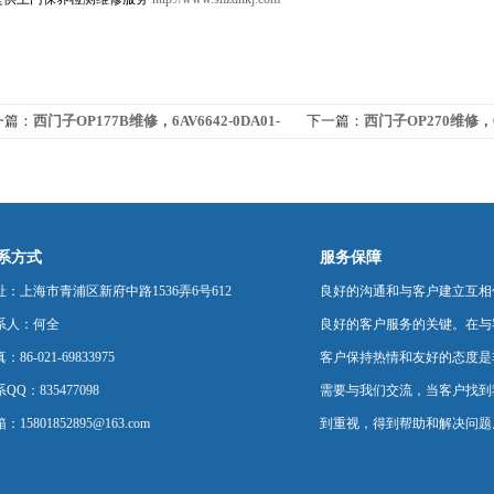
一篇：
西门子OP177B维修，6AV6642-0DA01-
下一篇：
西门子OP270维修，6A
X1维修，OP177B维修
0AX0维修，OP270维修
系方式
服务保障
址：上海市青浦区新府中路1536弄6号612
良好的沟通和与客户建立互相
系人：何全
良好的客户服务的关键。在与
：86-021-69833975
客户保持热情和友好的态度是
QQ：835477098
需要与我们交流，当客户找到
：15801852895@163.com
到重视，得到帮助和解决问题