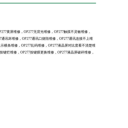
OP277黄屏维修，OP277无背光维修，OP277触摸不灵敏维修，
7通讯坏维修，OP277通讯口烧毁维修，OP277通讯连接不上维
显示横条维修，OP277乱码维修，OP277液晶屏对比度看不清楚维
7按键烂维修，OP277按键膜更换维修，OP277液晶屏破碎维修，