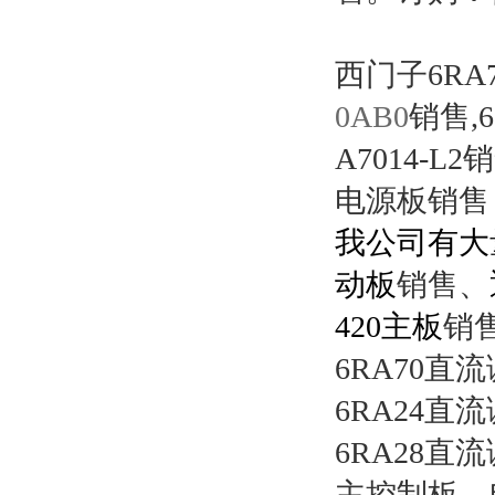
西门子6RA70
0AB0
销售,6
A7014-L2
电源板销售，C
我
公
司有大
动板
销售、
420
主板
销
6RA70
直流
6RA24
直流
6RA28
直流
主控制板、