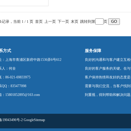
 条记录，当前 1 / 1 页 首页 上一页 下一页 末页 跳转到第
页
系方式
服务保障
址：上海市青浦区新府中路1536弄6号612
良好的沟通和与客户建立互相
系人：何全
良好的客户服务的关键。在与
：86-021-69833975
客户保持热情和友好的态度是
QQ：835477098
需要与我们交流，当客户找到
：15801852895@163.com
到重视，得到帮助和解决问题
备19043496号-2
GoogleSitemap