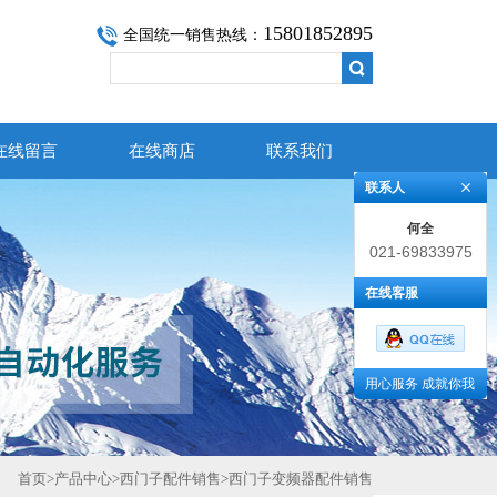
15801852895
全国统一销售热线：
在线留言
在线商店
联系我们
联系人
何全
021-69833975
在线客服
用心服务 成就你我
首页
>
产品中心
>
西门子配件销售
>
西门子变频器配件销售