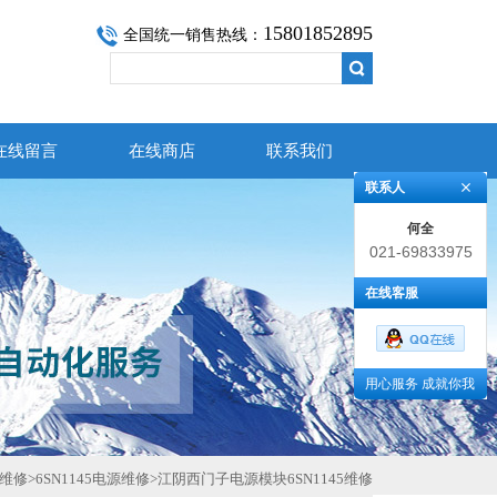
15801852895
全国统一销售热线：
在线留言
在线商店
联系我们
联系人
何全
021-69833975
在线客服
用心服务 成就你我
维修
>
6SN1145电源维修
>
江阴西门子电源模块6SN1145维修