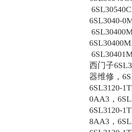
 6SL30540C
6SL3040-0M
 6SL30400M
6SL30400MA
 6SL30401
西门子6SL
器维修，6S
6SL3120-1
0AA3，6SL
6SL3120-1
8AA3，6SL