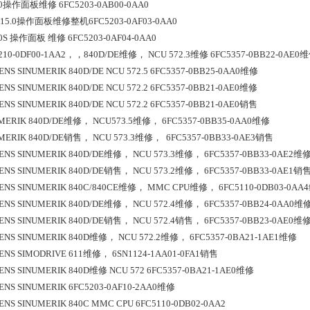
30操作面板维修 6FC5203-0AB00-0AA0
5 15.0操作面板维修整机6FC5203-0AF03-0AA0
0S 操作面板 维修 6FC5203-0AF04-0AA0
210-0DF00-1AA2，，840D/DE维修， NCU 572.3维修 6FC5357-0BB22-0AE0
ENS SINUMERIK 840D/DE NCU 572.5 6FC5357-0BB25-0AA0维修
ENS SINUMERIK 840D/DE NCU 572.2 6FC5357-0BB21-0AE0维修
ENS SINUMERIK 840D/DE NCU 572.2 6FC5357-0BB21-0AE0销售
MERIK 840D/DE维修， NCU573.5维修， 6FC5357-0BB35-0AA0维修
MERIK 840D/DE销售， NCU 573.3维修，  6FC5357-0BB33-0AE3销售
ENS SINUMERIK 840D/DE维修， NCU 573.3维修， 6FC5357-0BB33-0AE2维
ENS SINUMERIK 840D/DE销售， NCU 573.2维修， 6FC5357-0BB33-0AE1销
ENS SINUMERIK 840C/840CE维修， MMC CPU维修， 6FC5110-0DB03-0AA
ENS SINUMERIK 840D/DE维修， NCU 572.4维修， 6FC5357-0BB24-0AA0维
ENS SINUMERIK 840D/DE销售， NCU 572.4销售， 6FC5357-0BB23-0AE0维
ENS SINUMERIK 840D维修， NCU 572.2维修， 6FC5357-0BA21-1AE1维修
ENS SIMODRIVE 611维修， 6SN1124-1AA01-0FA1销售
ENS SINUMERIK 840D维修 NCU 572 6FC5357-0BA21-1AE0维修
ENS SINUMERIK 6FC5203-0AF10-2AA0维修
ENS SINUMERIK 840C MMC CPU 6FC5110-0DB02-0AA2