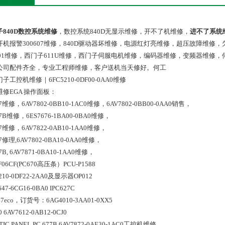
子840D数控系统维修
，数控系统840D无显示维修，开不了机维修，
进不了系统
开机报警300607维修，840D驱动器坏维修，电源红灯亮维修，超压故障维修，欠压
0501维修，西门子611U维修，西门子伺服电机维修，编码器维修，变频器维
公司配件齐全，专业工程师维修，客户送机当天修好。何工
子工控机维修｜6FC5210-0DF00-0AA0维修
维修EGA 操作面板：
77维修，6AV7802-0BB10-1AC0维修，6AV7802-0BB00-0AA0销售，
77B维修，6ES7676-1BA00-0BA0维修，
77维修，6AV7822-0AB10-1AA0维修，
7修理,6AV7802-0BA10-0AA0维修，
7B, 6AV7871-0BA10-1AA0维修，
F06CF(PC670高压条）PCU-P1588
210-0DF22-2AA0及显示器OP012
647-6CG16-0BA0 IPC627C
47eco，订货号：6AG4010-3AA01-0XX5
0 6AV7612-0AB12-0CJ0
TIC PANEL PC 677B 6AV7872-0AE30-1AC0工控机维修