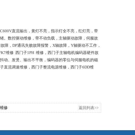
145无DC600V直流输出，黄灯不亮，指示灯全不亮，红灯亮，带
绪。数控驱动维修，带不动负载，主轴驱动故障，伺服故
故障，DP通讯失败故障报警，X轴故障，Y轴驱动不工作，
子1FK7维修  西门子1PH  维修，西门子主轴电机编码器硬件故
抖动、发烫、输出不平衡，编码器的零位与伺服电机的磁
子直流调速维修，西门子整流电源维修，西门子6DD维
维修
返回列表>>