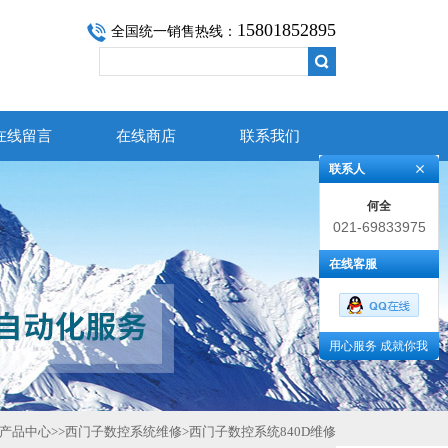
15801852895
全国统一销售热线：
在线留言
在线商店
联系我们
联系人
何全
021-69833975
在线客服
用心服务 成就你我
产品中心
>>
西门子数控系统维修
>
西门子数控系统840D维修