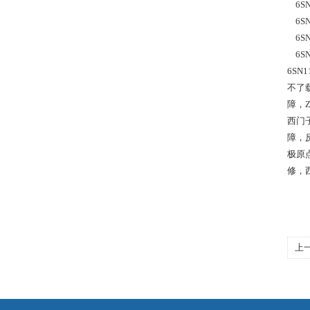
    6
    6
    6
    6
6SN
不了
障，
西门子
障，
极原
修，
上