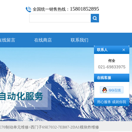
15801852895
全国统一销售热线：
在线留言
在线商店
联系我们
联系人
何全
021-69833975
在线客服
用心服务 成就你我
E70制动单元维修
>
西门子6SE7032-7EB87-2DA1模块炸维修