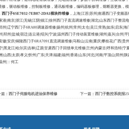
维修，驱动板维修，控制板维修，通讯板维修，编码器板修理，熔断器更换，模
，
西门子6SE7032-7EB87-2DA1模块炸维修
，上海|江苏|苏州|南通西门子变频器
家港|南京|浙江|无锡|江阴|镇江|徐州西门子直流调速维修|湖北|山东西门子整流
郑州|辽宁西门子6RA80调速器维修|扬州|杭州|常州|太仓|吴江|常熟|如东|启东|海
州|邳州|盐城|宿迁|连云港|绍兴|宁波|温州西门子传动装置维修|湖州|嘉兴|台州|平
安徽|安庆|铜陵西门子6RA7091直流调速维修|马鞍山|云南|重庆|攀枝花|广西|贵州
宁|黑龙江|哈尔滨|吉林|辽源|甘肃西门子回馈单元维修|兰州|内蒙古|呼和浩特
|宁
洲|山西|太原|孝义|忻州|广东|天津|福建|福州|香港|山东|河北|河南|平顶山|郑州|陕
温州|：何工  
一篇：
西门子伺服电机进油保养维修
下一篇：
西门子数控系统报2508
位监控