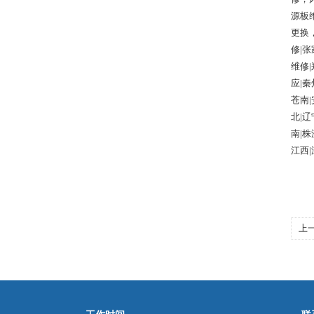
源板
更换
修|张
维修|
应|秦
苍南|
北|辽
南|株
江西|
上