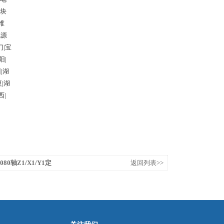
块
维
电源
门|宝
阳|
|湖
夏|湖
西|
0轴Z1/X1/Y1定
返回列表>>