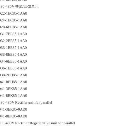
 380-480V 整流/回馈单元
022-1EC85-1AA0
024-1EC85-1AA0
028-6EC85-1AA0
031-7EE85-1AA0
032-2EE85-1AA0
033-1EE85-1AA0
033-8EE85-1AA0
034-6EE85-1AA0
036-1EE85-1AA0
038-2EH85-1AA0
041-0EH85-1AA0
041-3EK85-1AA0
041-8EK85-1AA0
80-480V Rectifer unit for parallel
041-3EK85-0AD0
041-8EK85-0AD0
80-480V Rectifier/Regenerative unit for parallel