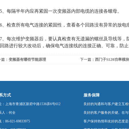
、每隔半年内应再紧固一次变频器内部电缆的连接各螺母。
检查所有电气连接的紧固性，查看各个回路没有异常的放电痕
每次维护变频器后，要认真检查有无遗漏的螺丝及导线等，防
回路进行较大改动后，确保电气连接线的连接正确、可靠，防止'
一篇：
变频器有哪些节能原理
下一篇：
西门子S120功率模块
法
系方式
服务保障
址：上海市青浦区新府中路1536弄6号612
良好的沟通和与客户建立互相
系人：何全
良好的客户服务的关键。在与
：86-021-69833975
客户保持热情和友好的态度是