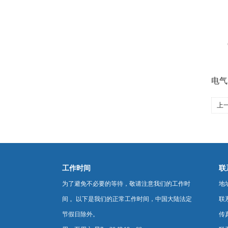
5
6、
7、
电气
上
工作时间
联
为了避免不必要的等待，敬请注意我们的工作时
地
间 。以下是我们的正常工作时间，中国大陆法定
联
节假日除外。
传真