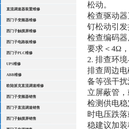
松动。
直流调速器装置维修
检查驱动器
西门子变频器维修
钉松动引发
西门子触摸屏维修
检查编码器
西门子电路板维修
要求＜4Ω
西门子PLC维修
2. 排查
UPS维修
排查周边电
ABB维修
备等强干扰
欧陆派克直流调速维修
立屏蔽管，
西门子变频器销售
检测供电稳
西门子直流调速销售
时电压跌落
西门子触摸屏销售
稳建议加装